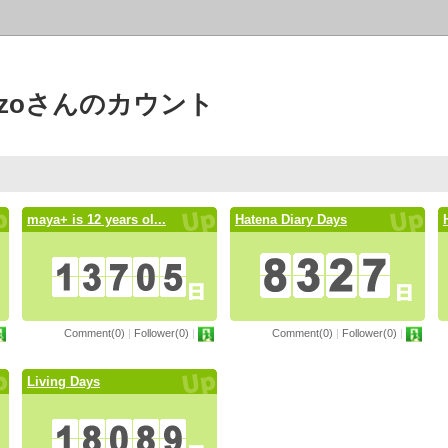
mezzoさんのカウント
maya+ is 12 years ol...
Hatena Diary Days
Comment(0)
|
Follower(0)
|
Comment(0)
|
Follower(0)
|
Living Days