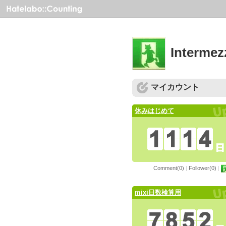
Inter
マイカウント
休みはじめて
Comment(0)
|
Follower(0)
|
mixi日数検算用