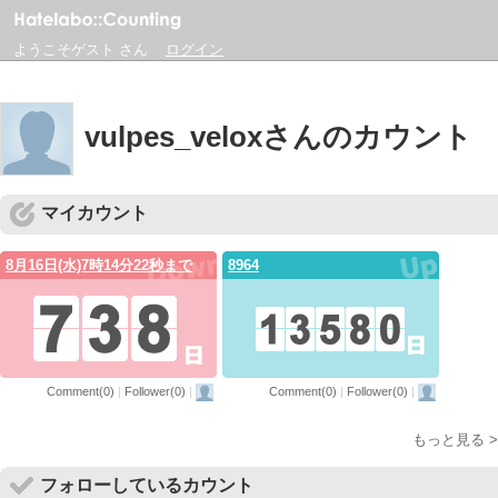
ようこそゲスト さん
ログイン
vulpes_veloxさんのカウント
マイカウント
8月16日(水)7時14分22秒まで
8964
Comment(0)
|
Follower(0)
|
Comment(0)
|
Follower(0)
|
もっと見る >
フォローしているカウント