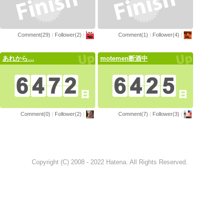
Comment(29)
|
Follower(2)
|
Comment(1)
|
Follower(4)
|
あれから…
motemen断酒中
Comment(0)
|
Follower(2)
|
Comment(7)
|
Follower(3)
|
Copyright (C) 2008 - 2022 Hatena. All Rights Reserved.