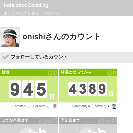
ようこそゲスト さん
ログイン
onishiさんのカウント
フォローしているカウント
禁酒
社長になってから
Comment(0)
|
Follower(2)
|
Comment(3)
|
Follower(1)
|
はてな卒業まで
予定日まで