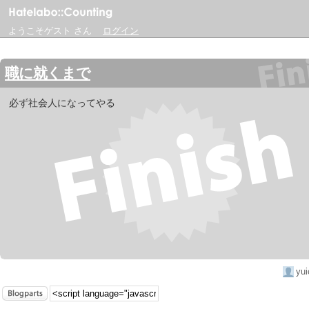
ようこそゲスト さん
ログイン
職に就くまで
必ず社会人になってやる
yui