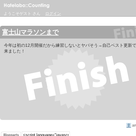
ようこそゲスト さん
ログイン
富士山マラソンまで
今年は初の12月開催だから練習しないとヤバそう→自己ベスト更新
来ました！
a