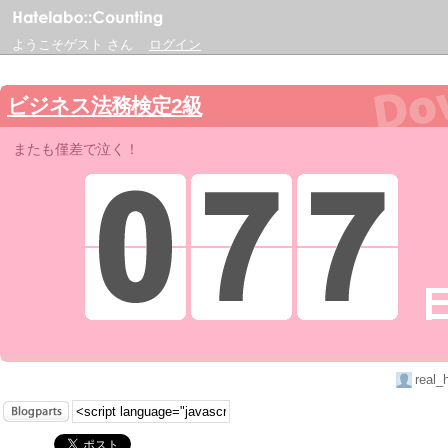
ようこそゲスト さん
ログイン
ビジネス法務検定2級
またも僅差で泣く！
real_