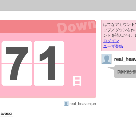
はてなアカウント
ップ／ダウンを作
ントを読んだり、
ログイン
ユーザ登録
real_hea
前回僅か
real_heavenjun