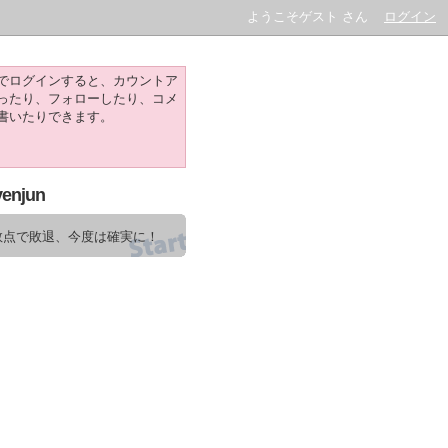
ようこそゲスト さん
ログイン
でログインすると、カウントア
ったり、フォローしたり、コメ
書いたりできます。
venjun
数点で敗退、今度は確実に！